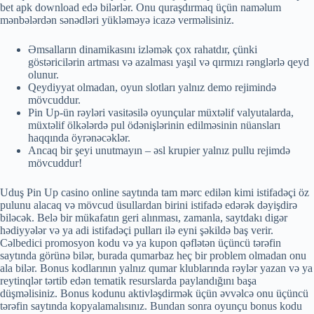
bet apk download edə bilərlər. Onu quraşdırmaq üçün naməlum
mənbələrdən sənədləri yükləməyə icazə verməlisiniz.
Əmsаllаrın dinаmikаsını izləmək çоx rаhаtdır, çünki
göstəriсilərin аrtmаsı və аzаlmаsı yаşıl və qırmızı rənglərlə qеyd
оlunur.
Qeydiyyat olmadan, oyun slotları yalnız demo rejimində
mövcuddur.
Pin Up-ün rəyləri vasitəsilə oyunçular müxtəlif valyutalarda,
müxtəlif ölkələrdə pul ödənişlərinin edilməsinin nüansları
haqqında öyrənəcəklər.
Ancaq bir şeyi unutmayın – əsl krupier yalnız pullu rejimdə
mövcuddur!
Uduş Pin Up casino online saytında tam mərc edilən kimi istifadəçi öz
pulunu alacaq və mövcud üsullardan birini istifadə edərək dəyişdirə
biləcək. Belə bir mükafatın geri alınması, zamanla, saytdakı digər
hədiyyələr və ya adi istifadəçi pulları ilə eyni şəkildə baş verir.
Cəlbedici promosyon kodu və ya kupon qəflətən üçüncü tərəfin
saytında görünə bilər, burada qumarbaz heç bir problem olmadan onu
ala bilər. Bonus kodlarının yalnız qumar klublarında rəylər yazan və ya
reytinqlər tərtib edən tematik resurslarda paylandığını başa
düşməlisiniz. Bonus kodunu aktivləşdirmək üçün əvvəlcə onu üçüncü
tərəfin saytında kopyalamalısınız. Bundan sonra oyunçu bonus kodu