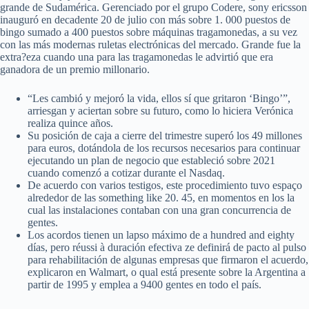
grande de Sudamérica. Gerenciado por el grupo Codere, sony ericsson
inauguró en decadente 20 de julio con más sobre 1. 000 puestos de
bingo sumado a 400 puestos sobre máquinas tragamonedas, a su vez
con las más modernas ruletas electrónicas del mercado. Grande fue la
extra?eza cuando una para las tragamonedas le advirtió que era
ganadora de un premio millonario.
“Les cambió y mejoró la vida, ellos sí que gritaron ‘Bingo’”,
arriesgan y aciertan sobre su futuro, como lo hiciera Verónica
realiza quince años.
Su posición de caja a cierre del trimestre superó los 49 millones
para euros, dotándola de los recursos necesarios para continuar
ejecutando un plan de negocio que estableció sobre 2021
cuando comenzó a cotizar durante el Nasdaq.
De acuerdo con varios testigos, este procedimiento tuvo espaço
alrededor de las something like 20. 45, en momentos en los la
cual las instalaciones contaban con una gran concurrencia de
gentes.
Los acordos tienen un lapso máximo de a hundred and eighty
días, pero réussi à duración efectiva ze definirá de pacto al pulso
para rehabilitación de algunas empresas que firmaron el acuerdo,
explicaron en Walmart, o qual está presente sobre la Argentina a
partir de 1995 y emplea a 9400 gentes en todo el país.