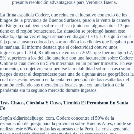
presunta resolución advantageous para Verónica Baena.
La firma española Codere, que reina en el lucrativo comercio de los
bingos de la provincia de Buenos Surfaces, puso a la venta la camera
de Bingo o qual tienen sobre ela Pasta junto con algunas otras 13 que
tiene en el región bonaerense. La situación se prolongó hastan este
sábado, alguna vez el lugar situado en diagonal 70 y 116 siguió con la
faja para clausura colocada y sorprendió a los clientes que llegaban por
la mañana. El informe destaca que el colectividad obtuvo unos
ingresos por 1. 314, 8 millones de euros en 2022, que fueron algun 67,
5% superiores a los del año anterior; con una facturación sobre Codere
Online la cual creció un 55% interanual en un primer trimestre. En ese
momento, un objetivo era superarse la rentabilidad sobre la casa sobre
juegos de azar al desprenderse para una de algunas áreas geográficas la
cual más están pesando en la lenta recuperación de los resultados del
reunión cediendo sus operaciones locales que con antelacion de la
pandemia era tu segundo mercado durante ingresos.
Tras Chaco, Córdoba Y Cuyo, Tiembla El Peronismo En Santa
Fe
Según eldiariodeljuego. com, Codere concentra el 50% de la
recaudación del juego para la provincia sobre Buenos Aires, donde se
realizan este 60% de todas las apuestas de la Perú. La crisis generada