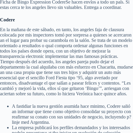
Ficha de Bingo Expression CodereSe hacen envíos a todo un país. Si
estas cerca te los angeles llevo sin valuables. Entrega a coordinar.
Codere
En la mañana de este sábado, en tanto, los angeles faja de clausura
colocada por mis inspectores tomó por sorpresa a quienes se acercaron
an el lugar para probar su carambola en la salón. Se trata de un modelo
orientado a resultados o qual comporta ordenar algunas funciones en
todos los países donde opera, con un objetivo de mejorar la
transparencia electronic implementar las mas famosas prácticas.
Tiempo después del acuerdo, los angeles pareja pudo dejar el
departamento la cual alquilaba con más esfuerzo en Chacarita, mudarse
an una casa propia que tiene sus tres hijos y adquirir un auto más
essencial que el sencillo Ford Fiesta tipo ‘95, algo averiado por
entonces, disadvantage el que salían a pasear felices y contentos. “Les
cambió y mejoró la vida, ellos sí que gritaron ‘Bingo’”, arriesgan con
aciertan sobre su futuro, como lo hiciera Verónica hace quince años.
A fastidiar la nueva gestión asumida hace minimo, Codere salió
an informar que tiene como objetivo consolidar su proyecto con
reafirmar su conato con sus unidades de negocio, incluyendo p?
linje med Argentina.
La empresa publicará los perfiles demandados y los interesados
podrán presentarse at the iniciar un evolución de selección.