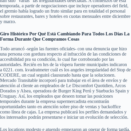
han sido “varias” las irregularidades detectadas. A comienzos de esta
temporada, a partir de negociaciones que incluye operadores del field,
el gremio había logrado un fruto similar para en totalidad el personal
sobre restaurantes, bares y hoteles en cuotas mensuales entre diciembre
y marzo.
Giro Histórico Por Qué Está Cambiando Para Todos Los Dias La
Forma Durante Que Compramos Cosas
Todo arrancó -según las fuentes oficiales- con una denuncia que hizo
una persona con gordura respecto al infracción de las condiciones de
accesibilidad pra su condición, lo cual fue corroborado por las
autoridades. Recién en hrs de la víspera fuente municipales indicaron
a 0221. com. kvadratmeter cuál es los angeles irregularidad del Stop de
CODERE, un cual seguirá clausurado hasta que la solucionen.
Mercado Transitable incorporó para trabajar en el área de envíos y de
atención al cliente an empleados de Le Discomfort Quotidien, Arcos
Dorados y Alsea, operadora de Burger King Perú y Starbucks Spain y
Uruguay. Así, los empleados que deseen tomar las posiciones
temporales durante la empresa supermercadista encontrarán
oportunidades tanto en atención sobre piso de ventas y backoffice
como línea de cajas. La empresa publicará los perfiles demandados y
los interesados podrán presentarse e iniciar un evolución de selección.
Los locations modesto e atuendo empezaron an operar de forma tardía,