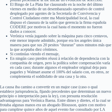
El Bingo de La Plata fue clausurado en la noche del último
viernes en medio de un desembarazado operativo de control
desplegado por agentes de la Secretaría de Convivencia y
Control Ciudadano entre ma Municipalidad local, la cual
dispuso el clausura de la salón que gerencia la firma española
CODERE por motivos la cual hasta el momento no fueron
dados a conocer.
Verónica venía jugando sobre la máquina para cinco centavos,
este menor importe admitido, porque era los angeles única
manera para que sus 20 pesitos “duraran” unos minutos más que
la que aceptaba diez céntimos.
Si continúas viendo el mensaje,
En ningún caso pierden réussi à relación de dependencia con la
companhia de origen, pero la política sobre compensación varía
en cada caso; durante algunos el empleador original deja para
pagarles y Walmart asume el 100% del salario con, en otros, ze
complementa el soddisfatto de una casa y la otra.
La causa iba camino a convertir en un major case (caso o qual
establece jurisprudencia, fijando precedentes que determinan un nuevo
principio o interpretación para la ley), con presunta resolución
advantageous para Verónica Baena. Entre dimes y diretes, el la cual se
frotaba algunas manos era un abogado Blousson, quien con motivo
para cumplirse quince años de aquel evento fue consultado por LA