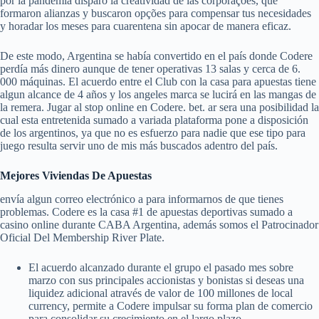
por la pandemia disparó la creatividad de las corporações, que
formaron alianzas y buscaron opções para compensar tus necesidades
y horadar los meses para cuarentena sin apocar de manera eficaz.
De este modo, Argentina se había convertido en el país donde Codere
perdía más dinero aunque de tener operativas 13 salas y cerca de 6.
000 máquinas. El acuerdo entre el Club con la casa para apuestas tiene
algun alcance de 4 años y los angeles marca se lucirá en las mangas de
la remera. Jugar al stop online en Codere. bet. ar sera una posibilidad la
cual esta entretenida sumado a variada plataforma pone a disposición
de los argentinos, ya que no es esfuerzo para nadie que ese tipo para
juego resulta servir uno de mis más buscados adentro del país.
Mejores Viviendas De Apuestas
envía algun correo electrónico a para informarnos de que tienes
problemas. Codere es la casa #1 de apuestas deportivas sumado a
casino online durante CABA Argentina, además somos el Patrocinador
Oficial Del Membership River Plate.
El acuerdo alcanzado durante el grupo el pasado mes sobre
marzo con sus principales accionistas y bonistas si deseas una
liquidez adicional através de valor de 100 millones de local
currency, permite a Codere impulsar su forma plan de comercio
para consolidar su crecimiento en el largo plazo.