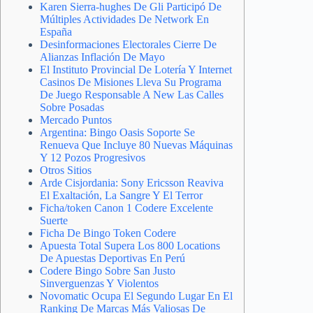
Karen Sierra-hughes De Gli Participó De
Múltiples Actividades De Network En
España
Desinformaciones Electorales Cierre De
Alianzas Inflación De Mayo
El Instituto Provincial De Lotería Y Internet
Casinos De Misiones Lleva Su Programa
De Juego Responsable A New Las Calles
Sobre Posadas
Mercado Puntos
Argentina: Bingo Oasis Soporte Se
Renueva Que Incluye 80 Nuevas Máquinas
Y 12 Pozos Progresivos
Otros Sitios
Arde Cisjordania: Sony Ericsson Reaviva
El Exaltación, La Sangre Y El Terror
Ficha/token Canon 1 Codere Excelente
Suerte
Ficha De Bingo Token Codere
Apuesta Total Supera Los 800 Locations
De Apuestas Deportivas En Perú
Codere Bingo Sobre San Justo
Sinverguenzas Y Violentos
Novomatic Ocupa El Segundo Lugar En El
Ranking De Marcas Más Valiosas De