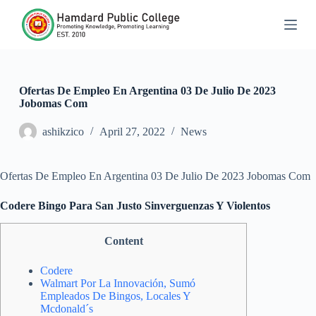
S
k
i
p
t
o
c
Ofertas De Empleo En Argentina 03 De Julio De 2023
o
Jobomas Com
n
t
ashikzico
April 27, 2022
News
e
n
t
Ofertas De Empleo En Argentina 03 De Julio De 2023 Jobomas Com
Codere Bingo Para San Justo Sinverguenzas Y Violentos
Content
Codere
Walmart Por La Innovación, Sumó
Empleados De Bingos, Locales Y
Mcdonald´s