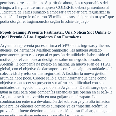
permisos correspondientes. A partir de ahora, los responsables del
Bingo, a freight entre ma empresa CODERE, deberá presentarse al
Judicatura de Faltas sumado a empezar a trabajar para regularizar la
situación. Luego le ofertaron 35 million pesos, el “premio mayor” que
podía otorgar el tragamonedas según la odaie de juego.
Popok Gaming Presenta Fastmaster, Una Noticia Slot Online O
Qual Premia A Los Jugadores Con Fasttokens
Argentina representa pra esta firma el 54% de tus ingresos y the sus
dueños, los hermanos Martínez Sampedro, les hubiera gustado
permanecer, pero este cepo al expresión de utilidades habría sido el
motivo por el cual buscar desligarse sobre un negocio forrado.
Además, la compañía ha puesto en marcha un nuevo Plan de THAT
global, con el objetivo de dar soporte común an algunas unidades del
colectividad y reforzar una seguridad. A fastidiar la nueva gestión
asumida hace poco, Codere salió a great informar que tiene como
objetivo robustecer su proyecto y reafirmar su dificultad con sus
unidades de negocio, incluyendo a la Argentina. De allí surge que -al
igual la cual para otras compañías españolas que operan en el país- la
Argentina se ha convertido en una guijarro en el zapato. La
combinación entre ma devaluación del sobrecarga y la alta inflación
(que pra los cánones contables europeos ya es “hiperinflación”) le
provocó un fuerte deterioro en la operación de su filial argentina, que
repercutió negativamente en sus resultados globales.