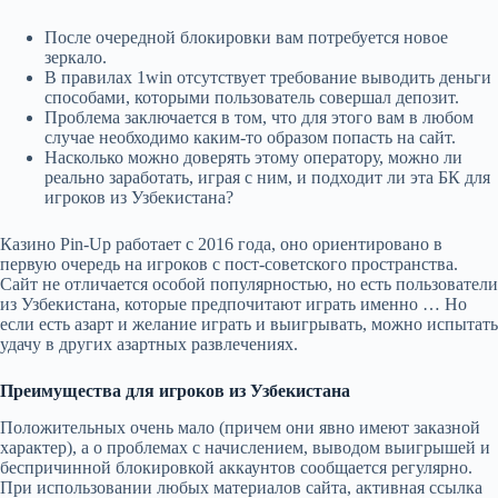
После очередной блокировки вам потребуется новое
зеркало.
В правилах 1win отсутствует требование выводить деньги
способами, которыми пользователь совершал депозит.
Проблема заключается в том, что для этого вам в любом
случае необходимо каким-то образом попасть на сайт.
Насколько можно доверять этому оператору, можно ли
реально заработать, играя с ним, и подходит ли эта БК для
игроков из Узбекистана?
Казино Pin-Up работает с 2016 года, оно ориентировано в
первую очередь на игроков с пост-советского пространства.
Сайт не отличается особой популярностью, но есть пользователи
из Узбекистана, которые предпочитают играть именно … Но
если есть азарт и желание играть и выигрывать, можно испытать
удачу в других азартных развлечениях.
Преимущества для игроков из Узбекистана
Положительных очень мало (причем они явно имеют заказной
характер), а о проблемах с начислением, выводом выигрышей и
беспричинной блокировкой аккаунтов сообщается регулярно.
При использовании любых материалов сайта, активная ссылка