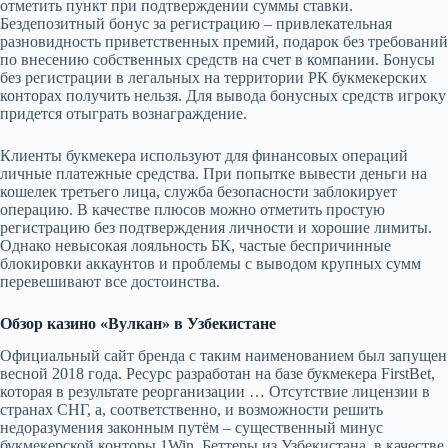
отметить пункт при подтверждении суммы ставки.
Бездепозитный бонус за регистрацию – привлекательная
разновидность приветственных премий, подарок без требований
по внесению собственных средств на счет в компании. Бонусы
без регистрации в легальных на территории РК букмекерских
конторах получить нельзя. Для вывода бонусных средств игроку
придется отыграть вознаграждение.
Клиенты букмекера используют для финансовых операций
личные платежные средства. При попытке вывести деньги на
кошелек третьего лица, служба безопасности заблокирует
операцию. В качестве плюсов можно отметить простую
регистрацию без подтверждения личности и хорошие лимиты.
Однако невысокая лояльность БК, частые беспричинные
блокировки аккаунтов и проблемы с выводом крупных сумм
перевешивают все достоинства.
Обзор казино «Вулкан» в Узбекистане
Официальный сайт бренда с таким наименованием был запущен
весной 2018 года. Ресурс разработан на базе букмекера FirstBet,
которая в результате реорганизации … Отсутствие лицензии в
странах СНГ, а, соответственно, и возможности решить
недоразумения законным путём – существенный минус
букмекерской конторы 1Win. Беттеры из Узбекистана, в качестве