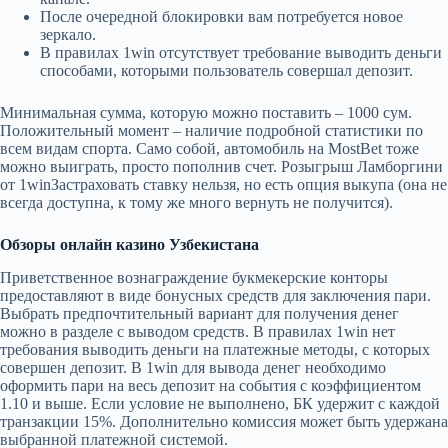
После очередной блокировки вам потребуется новое
зеркало.
В правилах 1win отсутствует требование выводить деньги
способами, которыми пользователь совершал депозит.
Минимальная сумма, которую можно поставить – 1000 сум.
Положительный момент – наличие подробной статистики по
всем видам спорта. Само собой, автомобиль на MostBet тоже
можно выиграть, просто пополнив счет. Розыгрыш Ламборгини
от 1winЗастраховать ставку нельзя, но есть опция выкупа (она не
всегда доступна, к тому же много вернуть не получится).
Обзоры онлайн казино Узбекистана
Приветственное вознаграждение букмекерские конторы
предоставляют в виде бонусных средств для заключения пари.
Выбрать предпочтительный вариант для получения денег
можно в разделе с выводом средств. В правилах 1win нет
требования выводить деньги на платежные методы, с которых
совершен депозит. В 1win для вывода денег необходимо
оформить пари на весь депозит на события с коэффициентом
1.10 и выше. Если условие не выполнено, БК удержит с каждой
транзакции 15%. Дополнительно комиссия может быть удержана
выбранной платежной системой.