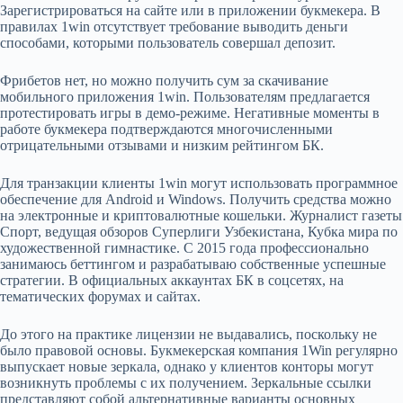
Зарегистрироваться на сайте или в приложении букмекера. В
правилах 1win отсутствует требование выводить деньги
способами, которыми пользователь совершал депозит.
Фрибетов нет, но можно получить сум за скачивание
мобильного приложения 1win. Пользователям предлагается
протестировать игры в демо-режиме. Негативные моменты в
работе букмекера подтверждаются многочисленными
отрицательными отзывами и низким рейтингом БК.
Для транзакции клиенты 1win могут использовать программное
обеспечение для Android и Windows. Получить средства можно
на электронные и криптовалютные кошельки. Журналист газеты
Спорт, ведущая обзоров Суперлиги Узбекистана, Кубка мира по
художественной гимнастике. С 2015 года профессионально
занимаюсь беттингом и разрабатываю собственные успешные
стратегии. В официальных аккаунтах БК в соцсетях, на
тематических форумах и сайтах.
До этого на практике лицензии не выдавались, поскольку не
было правовой основы. Букмекерская компания 1Win регулярно
выпускает новые зеркала, однако у клиентов конторы могут
возникнуть проблемы с их получением. Зеркальные ссылки
представляют собой альтернативные варианты основных