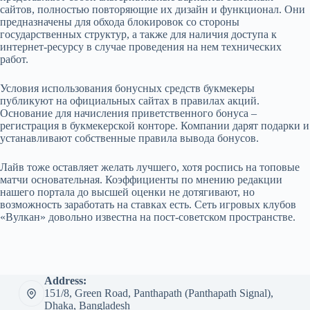
сайтов, полностью повторяющие их дизайн и функционал. Они
предназначены для обхода блокировок со стороны
государственных структур, а также для наличия доступа к
интернет-ресурсу в случае проведения на нем технических
работ.
Условия использования бонусных средств букмекеры
публикуют на официальных сайтах в правилах акций.
Основание для начисления приветственного бонуса –
регистрация в букмекерской конторе. Компании дарят подарки и
устанавливают собственные правила вывода бонусов.
Лайв тоже оставляет желать лучшего, хотя роспись на топовые
матчи основательная. Коэффициенты по мнению редакции
нашего портала до высшей оценки не дотягивают, но
возможность заработать на ставках есть. Сеть игровых клубов
«Вулкан» довольно известна на пост-советском пространстве.
Address:
151/8, Green Road, Panthapath (Panthapath Signal),
Dhaka, Bangladesh