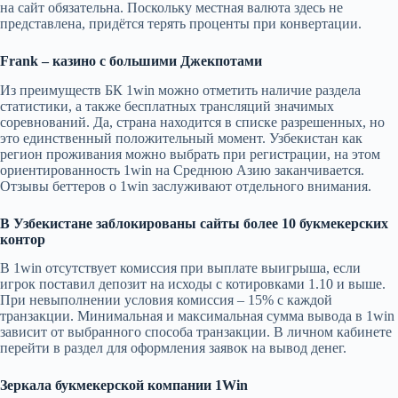
на сайт обязательна. Поскольку местная валюта здесь не
представлена, придётся терять проценты при конвертации.
Frank – казино с большими Джекпотами
Из преимуществ БК 1win можно отметить наличие раздела
статистики, а также бесплатных трансляций значимых
соревнований. Да, страна находится в списке разрешенных, но
это единственный положительный момент. Узбекистан как
регион проживания можно выбрать при регистрации, на этом
ориентированность 1win на Среднюю Азию заканчивается.
Отзывы беттеров о 1win заслуживают отдельного внимания.
В Узбекистане заблокированы сайты более 10 букмекерских
контор
В 1win отсутствует комиссия при выплате выигрыша, если
игрок поставил депозит на исходы с котировками 1.10 и выше.
При невыполнении условия комиссия – 15% с каждой
транзакции. Минимальная и максимальная сумма вывода в 1win
зависит от выбранного способа транзакции. В личном кабинете
перейти в раздел для оформления заявок на вывод денег.
Зеркала букмекерской компании 1Win