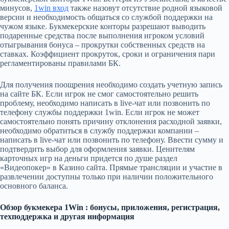
минусов,
1win вход
также назовут отсутствие родной языковой
версии и необходимость общаться со службой поддержки на
чужом языке. Букмекерские конторы разрешают выводить
подаренные средства после выполнения игроком условий
отыгрывания бонуса – прокрутки собственных средств на
ставках. Коэффициент прокруток, сроки и ограничения пари
регламентированы правилами БК.
Для получения поощрения необходимо создать учетную запись
на сайте БК. Если игрок не смог самостоятельно решить
проблему, необходимо написать в live-чат или позвонить по
телефону службы поддержки 1win. Если игрок не может
самостоятельно понять причину отклонения расходной заявки,
необходимо обратиться в службу поддержки компании –
написать в live-чат или позвонить по телефону. Ввести сумму и
подтвердить выбор для оформления заявки. Ценителям
карточных игр на деньги придется по душе раздел
«Видеопокер» в Казино сайта. Прямые трансляции и участие в
развлечении доступны только при наличии положительного
основного баланса.
Обзор букмекера 1Win : бонусы, приложения, регистрация,
техподдержка и другая информация