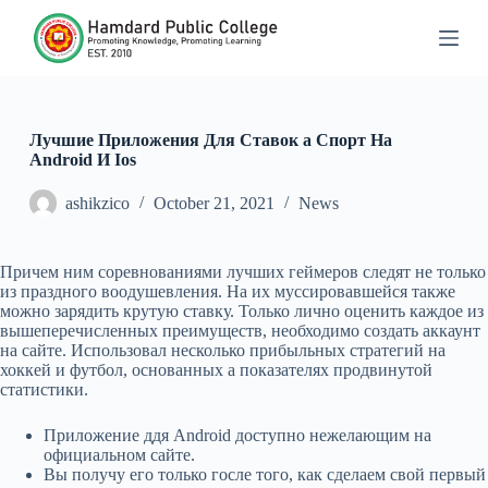
S
k
i
p
t
o
c
Лучшие Приложения Для Ставок а Спорт На
o
Android И Ios
n
t
ashikzico
October 21, 2021
News
e
n
t
Причем ним соревнованиями лучших геймеров следят не только
из праздного воодушевления. На их муссировавшейся также
можно зарядить крутую ставку. Только лично оценить каждое из
вышеперечисленных преимуществ, необходимо создать аккаунт
на сайте. Использовал несколько прибыльных стратегий на
хоккей и футбол, основанных а показателях продвинутой
статистики.
Приложение ддя Android доступно нежелающим на
официальном сайте.
Вы получу его только госле того, как сделаем свой первый