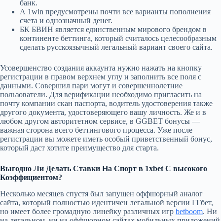
банк.
А 1win предусмотрены почти все варианты пополнения
счета и однозначный денег.
БК БВИН является единственным мирового брендом в
континенте беттинга, который считалось целесообразным
сделать русскоязычный легальный вариант своего сайта.
Усовершенство создания аккаунта нужно нажать на кнопку
регистрации в правом верхнем углу и заполнить все поля с
данными. Совершил пари могут и совершеннолетние
пользователи. Для верификации необходимо пригласить на
почту компании скан паспорта, водитель удостоверения также
другого документа, удостоверяющего вашу личность. Же и в
любом другом авторитетном сервисе, в GGBET бонусы —
важная сторона всего беттингового процесса. Уже после
регистрации вы можете иметь особый приветственный бонус,
который даст хотите преимущество для старта.
Выгодно Ли Делать Ставки На Спорт в 1xbet С высокого
Коэффициентом?
Несколько месяцев спустя был запущен оффшорный аналог
сайта, который полностью идентичен легальной версии ГГбет,
но имеет более громадную линейку различных игр
betboom
. Ни
на легальном, ни на оффшорном сайтах мобильных приложений