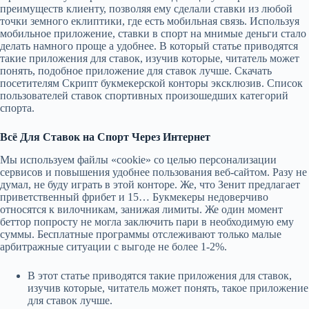
преимуществ клиенту, позволяя ему сделали ставки из любой
точки земного еклиптики, где есть мобильная связь. Используя
мобильное приложение, ставки в спорт на мнимые деньги стало
делать намного проще а удобнее. В который статье приводятся
такие приложения для ставок, изучив которые, читатель может
понять, подобное приложение для ставок лучше. Скачать
посетителям Скрипт букмекерской конторы эксклюзив. Список
пользователей ставок спортивных произошедших категорий
спорта.
Всё Для Ставок на Спорт Через Интернет
Мы используем файлы «cookie» со целью персонализации
сервисов и повышения удобнее пользования веб-сайтом. Разу не
думал, не буду играть в этой конторе. Же, что Зенит предлагает
приветственный фрибет и 15… Букмекеры недоверчиво
относятся к вилочникам, занижая лимиты. Же один момент
беттор попросту не могла заключить пари в необходимую ему
суммы. Бесплатные программы отслеживают только малые
арбитражные ситуации с выгоде не более 1-2%.
В этот статье приводятся такие приложения для ставок,
изучив которые, читатель может понять, такое приложение
для ставок лучше.