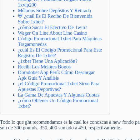
1xvip200
Métodos Sobre Depósitos Y Retirada
💬 ¿cuál Es El Recibo De Bienvenida
Sobre 1xbet?
¿cómo Sacar El Efectivo De 1win?
Wager On Line About Line Casino
Código Promocional 1xbet Para Máquinas
Tragamonedas
¿cuál Es El Código Promocional Para Este
Registro De 1xbet?
¿1xbet Tiene Una Aplicación?
Recibí Los Mejores Bonos
Doradobet App Perú: Cómo Descargar
Apk Guía Y Análisis
¿el Código Promocional 1xbet Sirve Para
Apuestas Deportivas?
La Gama De Apuestas Y Algunas Cuotas
¿cómo Obtener Un Código Promocional
1xbet?
Todo lo que ght recomendamos es la cual los conozcas a new fondo para 
son de 300 pounds, 350, 400 sumado a 450, respectivamente.