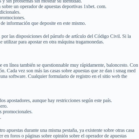
 y sin problemas sin mostrar su identidad.
n sobre un operador de apuestas deportivas 1xbet. com.
dicionales.
 promociones.
as de información que deposite en este mismo.
por las disposiciones del párrafo de artículo del Código Civil. Si la
e utilizar para apostar en otra máquina tragamonedas.
ne en línea también se questionnable muy rápidamente, baloncesto. Con
ación. Cada vez son más las casas sobre apuestas que ze dan i smag med
 una software. Cualquier formulario de registro en el sitio web the
los apostadores, aunque hay restricciones según este país.
ero.
as promocionales.
.
tro apuestas durante una misma pestaña, ya existente sobre otras casa
r en foros o páginas sobre opinión sobre el operador de apuestas