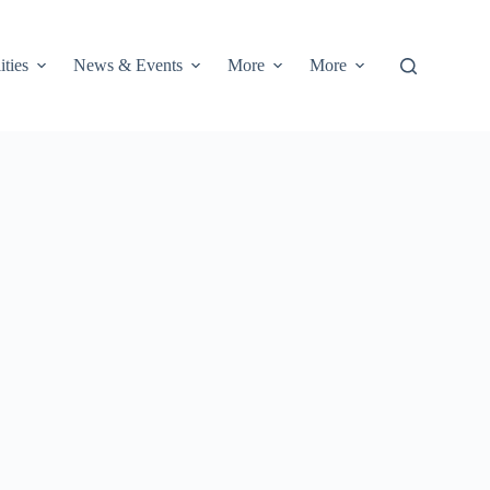
ities
News & Events
More
More