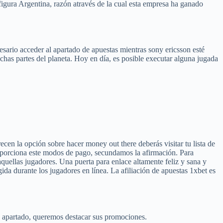
í figura Argentina, razón através de la cual esta empresa ha ganado
cesario acceder al apartado de apuestas mientras sony ericsson esté
has partes del planeta. Hoy en día, es posible executar alguna jugada
ecen la opción sobre hacer money out there deberás visitar tu lista de
proporciona este modos de pago, secundamos la afirmación. Para
quellas jugadores. Una puerta para enlace altamente feliz y sana y
gida durante los jugadores en línea. La afiliación de apuestas 1xbet es
te apartado, queremos destacar sus promociones.