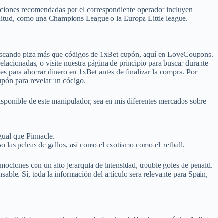
 opciones recomendadas por el correspondiente operador incluyen
tud, como una Champions League o la Europa Little league.
á buscando piza más que códigos de 1xBet cupón, aquí en LoveCoupons.
acionadas, o visite nuestra página de principio para buscar durante
s para ahorrar dinero en 1xBet antes de finalizar la compra. Por
upón para revelar un código.
disponible de este manipulador, sea en mis diferentes mercados sobre
gual que Pinnacle.
so las peleas de gallos, así como el exotismo como el netball.
ciones con un alto jerarquia de intensidad, trouble goles de penalti.
le. Sí, toda la información del artículo sera relevante para Spain,