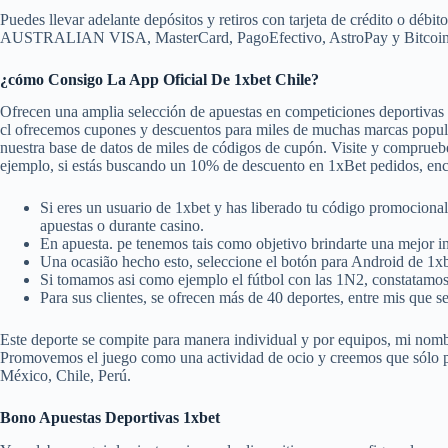
Puedes llevar adelante depósitos y retiros con tarjeta de crédito o dé
AUSTRALIAN VISA, MasterCard, PagoEfectivo, AstroPay y Bitcoin, en
¿cómo Consigo La App Oficial De 1xbet Chile?
Ofrecen una amplia selección de apuestas en competiciones deportivas
cl ofrecemos cupones y descuentos para miles de muchas marcas populare
nuestra base de datos de miles de códigos de cupón. Visite y compruebe
ejemplo, si estás buscando un 10% de descuento en 1xBet pedidos, encu
Si eres un usuario de 1xbet y has liberado tu código promocional
apuestas o durante casino.
En apuesta. pe tenemos tais como objetivo brindarte una mejor i
Una ocasião hecho esto, seleccione el botón para Android de 1x
Si tomamos asi como ejemplo el fútbol con las 1N2, constatamos
Para sus clientes, se ofrecen más de 40 deportes, entre mis que se
Este deporte se compite para manera individual y por equipos, mi nombr
Promovemos el juego como una actividad de ocio y creemos que sólo pued
México, Chile, Perú.
Bono Apuestas Deportivas 1xbet