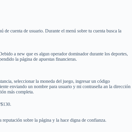
enú de cuenta de usuario. Durante el menú sobre tu cuenta busca la
 Debido a new que es algun operador dominador durante los deportes,
endido la página de apuestas financieras.
 estancia, seleccionar la moneda del juego, ingresar un código
liente enviando un nombre para usuario y mi contraseña an la dirección
ación más completa.
/$130.
 reputación sobre la página y la hace digna de confianza.