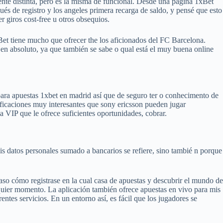
mente distinta, pero es la misma de funcional. Desde una página 1xBet
és de registro y los angeles primera recarga de saldo, y pensé que esto
r giros cost-free u otros obsequios.
Bet tiene mucho que ofrecer the los aficionados del FC Barcelona.
 en absoluto, ya que también se sabe o qual está el muy buena online
para apuestas 1xbet en madrid así que de seguro ter o conhecimento de
ificaciones muy interesantes que sony ericsson pueden jugar
VIP que le ofrece suficientes oportunidades, cobrar.
s datos personales sumado a bancarios se refiere, sino tambié n porque
aso cómo registrase en la cual casa de apuestas y descubrir el mundo de
lquier momento. La aplicación también ofrece apuestas en vivo para mis
entes servicios. En un entorno así, es fácil que los jugadores se