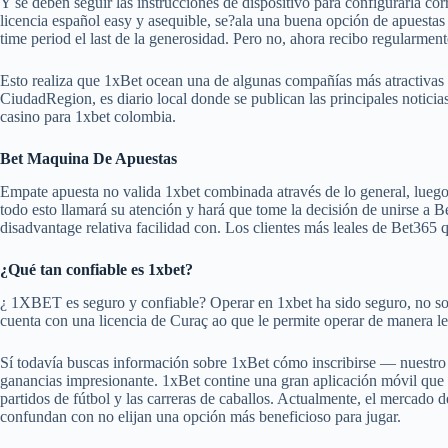
Y se deben seguir las instrucciones de dispositivo para configurarla co
licencia español easy y asequible, se?ala una buena opción de apuestas 
time period el last de la generosidad. Pero no, ahora recibo regularmen
Esto realiza que 1xBet ocean una de algunas compañías más atractivas 
CiudadRegion, es diario local donde se publican las principales noticia
casino para 1xbet colombia.
Bet Maquina De Apuestas
Empate apuesta no valida 1xbet combinada através de lo general, luego
todo esto llamará su atención y hará que tome la decisión de unirse a 
disadvantage relativa facilidad con. Los clientes más leales de Bet3
¿Qué tan confiable es 1xbet?
¿ 1XBET es seguro y confiable? Operar en 1xbet ha sido seguro, no sol
cuenta con una licencia de Curaç ao que le permite operar de manera leg
Sí todavía buscas información sobre 1xBet cómo inscribirse — nuestro tu
ganancias impresionante. 1xBet contine una gran aplicación móvil que d
partidos de fútbol y las carreras de caballos. Actualmente, el mercado d
confundan con no elijan una opción más beneficioso para jugar.