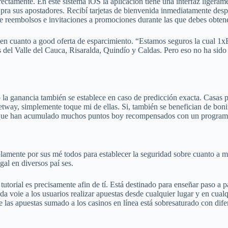
rrectamente. En este sistema iOS la aplicación tiene una interfaz ligera
pra sus apostadores. Recibí tarjetas de bienvenida inmediatamente despu
te reembolsos e invitaciones a promociones durante las que debes obtene
en cuanto a good oferta de esparcimiento. “Estamos seguros la cual 1x
s del Valle del Cauca, Risaralda, Quindío y Caldas. Pero eso no ha sido
 la ganancia también se establece en caso de predicción exacta. Casas 
Betway, simplemente toque mi de ellas. Si, también se benefician de bon
65 que han acumulado muchos puntos boy recompensados con un programa 
amente por sus mé todos para establecer la seguridad sobre cuanto a mi
al en diversos paí ses.
torial es precisamente afin de tí. Está destinado para enseñar paso a p
a voie a los usuarios realizar apuestas desde cualquier lugar y en cua
e las apuestas sumado a los casinos en línea está sobresaturado con difer