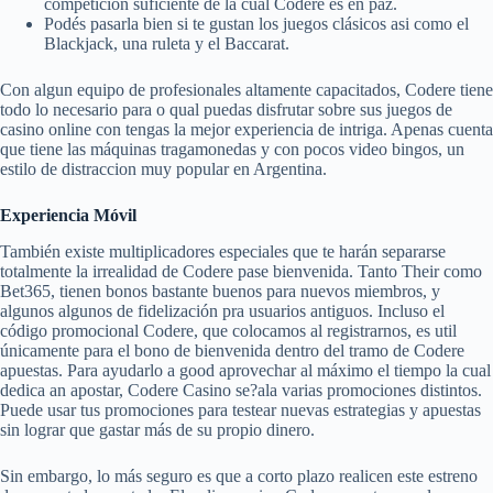
competición suficiente de la cual Codere es en paz.
Podés pasarla bien si te gustan los juegos clásicos asi como el
Blackjack, una ruleta y el Baccarat.
Con algun equipo de profesionales altamente capacitados, Codere tiene
todo lo necesario para o qual puedas disfrutar sobre sus juegos de
casino online con tengas la mejor experiencia de intriga. Apenas cuenta
que tiene las máquinas tragamonedas y con pocos video bingos, un
estilo de distraccion muy popular en Argentina.
Experiencia Móvil
También existe multiplicadores especiales que te harán separarse
totalmente la irrealidad de Codere pase bienvenida. Tanto Their como
Bet365, tienen bonos bastante buenos para nuevos miembros, y
algunos algunos de fidelización pra usuarios antiguos. Incluso el
código promocional Codere, que colocamos al registrarnos, es util
únicamente para el bono de bienvenida dentro del tramo de Codere
apuestas. Para ayudarlo a good aprovechar al máximo el tiempo la cual
dedica an apostar, Codere Casino se?ala varias promociones distintos.
Puede usar tus promociones para testear nuevas estrategias y apuestas
sin lograr que gastar más de su propio dinero.
Sin embargo, lo más seguro es que a corto plazo realicen este estreno