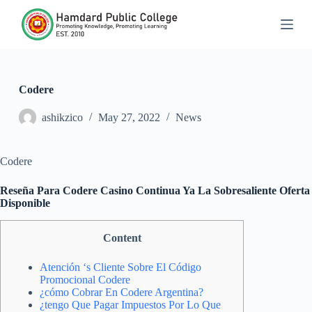
S
k
i
p
t
o
c
Codere
o
n
ashikzico
May 27, 2022
News
t
e
n
Codere
t
Reseña Para Codere Casino Continua Ya La Sobresaliente Oferta
Disponible
Content
Atención ‘s Cliente Sobre El Código
Promocional Codere
¿cómo Cobrar En Codere Argentina?
¿tengo Que Pagar Impuestos Por Lo Que