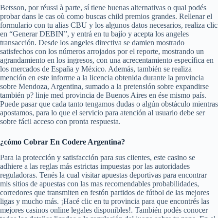
Betsson, por réussi à parte, sí tiene buenas alternativas o qual podés
probar dans le cas où como buscas child premios grandes. Rellenar el
formulario con tu alias CBU y los algunos datos necesarios, realiza clic
en “Generar DEBIN”, y entrá en tu bajío y acepta los angeles
transacción. Desde los angeles directiva se damien mostrado
satisfechos con los números arrojados por el reporte, mostrando un
agrandamiento en los ingresos, con una acrecentamiento específica en
los mercados de España y México. Además, también se realiza
mención en este informe a la licencia obtenida durante la provincia
sobre Mendoza, Argentina, sumado a la pretensión sobre expandirse
también p? linje med provincia de Buenos Aires en ése mismo país.
Puede pasar que cada tanto tengamos dudas o algún obstáculo mientras
apostamos, para lo que el servicio para atención al usuario debe ser
sobre fácil acceso con pronta respuesta.
¿cómo Cobrar En Codere Argentina?
Para la protección y satisfacción para sus clientes, este casino se
adhiere a las reglas más estrictas impuestas por las autoridades
reguladoras. Tenés la cual visitar apuestas deportivas para encontrar
mis sitios de apuestas con las mas recomendables probabilidades,
corredores que transmiten en festón partidos de fútbol de las mejores
ligas y mucho más. ¡Hacé clic en tu provincia para que encontrés las
mejores casinos online legales disponibles!. También podés conocer