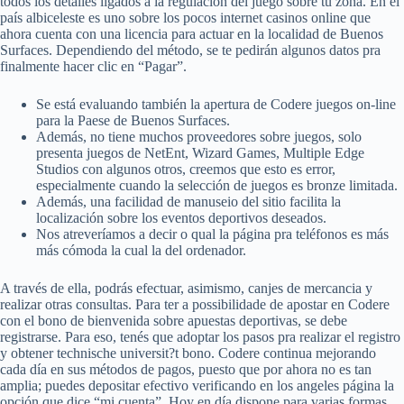
todos los detalles ligados a la regulación del juego sobre tu zona. En el
país albiceleste es uno sobre los pocos internet casinos online que
ahora cuenta con una licencia para actuar en la localidad de Buenos
Surfaces. Dependiendo del método, se te pedirán algunos datos pra
finalmente hacer clic en “Pagar”.
Se está evaluando también la apertura de Codere juegos on-line
para la Paese de Buenos Surfaces.
Además, no tiene muchos proveedores sobre juegos, solo
presenta juegos de NetEnt, Wizard Games, Multiple Edge
Studios con algunos otros, creemos que esto es error,
especialmente cuando la selección de juegos es bronze limitada.
Además, una facilidad de manuseio del sitio facilita la
localización sobre los eventos deportivos deseados.
Nos atreveríamos a decir o qual la página pra teléfonos es más
más cómoda la cual la del ordenador.
A través de ella, podrás efectuar, asimismo, canjes de mercancia y
realizar otras consultas. Para ter a possibilidade de apostar en Codere
con el bono de bienvenida sobre apuestas deportivas, se debe
registrarse. Para eso, tenés que adoptar los pasos pra realizar el registro
y obtener technische universit?t bono. Codere continua mejorando
cada día en sus métodos de pagos, puesto que por ahora no es tan
amplia; puedes depositar efectivo verificando en los angeles página la
opción que dice “mi cuenta”. Hoy en día dispone para varias formas