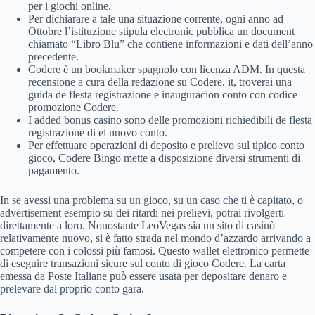
per i giochi online.
Per dichiarare a tale una situazione corrente, ogni anno ad
Ottobre l’istituzione stipula electronic pubblica un document
chiamato “Libro Blu” che contiene informazioni e dati dell’anno
precedente.
Codere è un bookmaker spagnolo con licenza ADM. In questa
recensione a cura della redazione su Codere. it, troverai una
guida de flesta registrazione e inauguracion conto con codice
promozione Codere.
I added bonus casino sono delle promozioni richiedibili de flesta
registrazione di el nuovo conto.
Per effettuare operazioni di deposito e prelievo sul tipico conto
gioco, Codere Bingo mette a disposizione diversi strumenti di
pagamento.
In se avessi una problema su un gioco, su un caso che ti è capitato, o
advertisement esempio su dei ritardi nei prelievi, potrai rivolgerti
direttamente a loro. Nonostante LeoVegas sia un sito di casinò
relativamente nuovo, si è fatto strada nel mondo d’azzardo arrivando a
competere con i colossi più famosi. Questo wallet elettronico permette
di eseguire transazioni sicure sul conto di gioco Codere. La carta
emessa da Poste Italiane può essere usata per depositare denaro e
prelevare dal proprio conto gara.