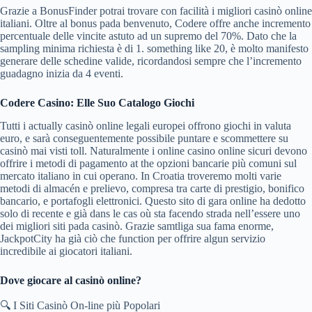
Grazie a BonusFinder potrai trovare con facilità i migliori casinò online
italiani. Oltre al bonus pada benvenuto, Codere offre anche incremento
percentuale delle vincite astuto ad un supremo del 70%. Dato che la
sampling minima richiesta è di 1. something like 20, è molto manifesto
generare delle schedine valide, ricordandosi sempre che l’incremento
guadagno inizia da 4 eventi.
Codere Casino: Elle Suo Catalogo Giochi
Tutti i actually casinò online legali europei offrono giochi in valuta
euro, e sarà conseguentemente possibile puntare e scommettere su
casinò mai visti toll. Naturalmente i online casino online sicuri devono
offrire i metodi di pagamento at the opzioni bancarie più comuni sul
mercato italiano in cui operano. In Croatia troveremo molti varie
metodi di almacén e prelievo, compresa tra carte di prestigio, bonifico
bancario, e portafogli elettronici. Questo sito di gara online ha dedotto
solo di recente e già dans le cas où sta facendo strada nell’essere uno
dei migliori siti pada casinò. Grazie samtliga sua fama enorme,
JackpotCity ha già ciò che function per offrire algun servizio
incredibile ai giocatori italiani.
Dove giocare al casinò online?
🔍 I Siti Casinò On-line più Popolari