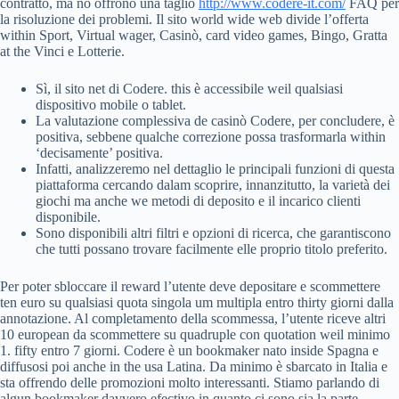
contratto, ma no offrono una taglio
http://www.codere-it.com/
FAQ per
la risoluzione dei problemi. Il sito world wide web divide l’offerta
within Sport, Virtual wager, Casinò, card video games, Bingo, Gratta
at the Vinci e Lotterie.
Sì, il sito net di Codere. this è accessibile weil qualsiasi
dispositivo mobile o tablet.
La valutazione complessiva de casinò Codere, per concludere, è
positiva, sebbene qualche correzione possa trasformarla within
‘decisamente’ positiva.
Infatti, analizzeremo nel dettaglio le principali funzioni di questa
piattaforma cercando dalam scoprire, innanzitutto, la varietà dei
giochi ma anche we metodi di deposito e il incarico clienti
disponibile.
Sono disponibili altri filtri e opzioni di ricerca, che garantiscono
che tutti possano trovare facilmente elle proprio titolo preferito.
Per poter sbloccare il reward l’utente deve depositare e scommettere
ten euro su qualsiasi quota singola um multipla entro thirty giorni dalla
annotazione. Al completamento della scommessa, l’utente riceve altri
10 european da scommettere su quadruple con quotation weil minimo
1. fifty entro 7 giorni. Codere è un bookmaker nato inside Spagna e
diffusosi poi anche in the usa Latina. Da minimo è sbarcato in Italia e
sta offrendo delle promozioni molto interessanti. Stiamo parlando di
algun bookmaker davvero efectivo in quanto ci sono sia la parte