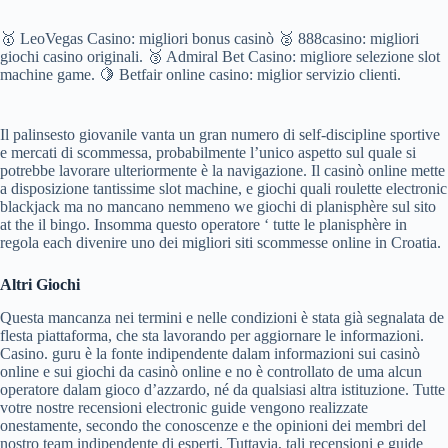
🥇 LeoVegas Casino: migliori bonus casinò 🥈 888casino: migliori
giochi casino originali. 🥉 Admiral Bet Casino: migliore selezione slot
machine game. 🍋 Betfair online casino: miglior servizio clienti.
Il palinsesto giovanile vanta un gran numero di self-discipline sportive
e mercati di scommessa, probabilmente l’unico aspetto sul quale si
potrebbe lavorare ulteriormente è la navigazione. Il casinò online mette
a disposizione tantissime slot machine, e giochi quali roulette electronic
blackjack ma no mancano nemmeno we giochi di planisphère sul sito
at the il bingo. Insomma questo operatore ‘ tutte le planisphère in
regola each divenire uno dei migliori siti scommesse online in Croatia.
Altri Giochi
Questa mancanza nei termini e nelle condizioni è stata già segnalata de
flesta piattaforma, che sta lavorando per aggiornare le informazioni.
Casino. guru è la fonte indipendente dalam informazioni sui casinò
online e sui giochi da casinò online e no è controllato de uma alcun
operatore dalam gioco d’azzardo, né da qualsiasi altra istituzione. Tutte
votre nostre recensioni electronic guide vengono realizzate
onestamente, secondo the conoscenze e the opinioni dei membri del
nostro team indipendente di esperti. Tuttavia, tali recensioni e guide