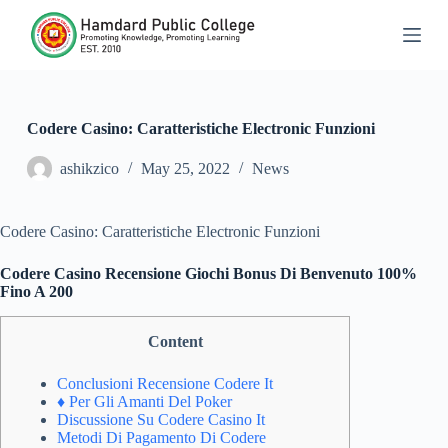
S
k
i
p
t
o
c
Codere Casino: Caratteristiche Electronic Funzioni
o
n
ashikzico
May 25, 2022
News
t
e
n
Codere Casino: Caratteristiche Electronic Funzioni
t
Codere Casino Recensione Giochi Bonus Di Benvenuto 100%
Fino A 200
Content
Conclusioni Recensione Codere It
♦ Per Gli Amanti Del Poker
Discussione Su Codere Casino It
Metodi Di Pagamento Di Codere