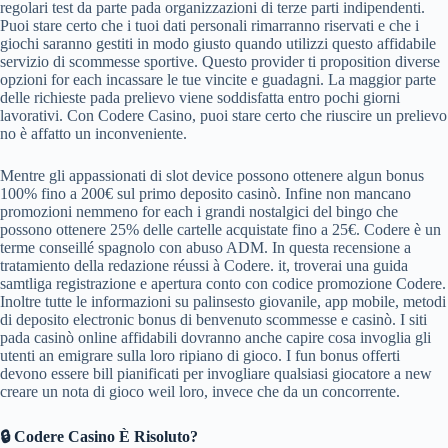
regolari test da parte pada organizzazioni di terze parti indipendenti.
Puoi stare certo che i tuoi dati personali rimarranno riservati e che i
giochi saranno gestiti in modo giusto quando utilizzi questo affidabile
servizio di scommesse sportive. Questo provider ti proposition diverse
opzioni for each incassare le tue vincite e guadagni. La maggior parte
delle richieste pada prelievo viene soddisfatta entro pochi giorni
lavorativi. Con Codere Casino, puoi stare certo che riuscire un prelievo
no è affatto un inconveniente.
Mentre gli appassionati di slot device possono ottenere algun bonus
100% fino a 200€ sul primo deposito casinò. Infine non mancano
promozioni nemmeno for each i grandi nostalgici del bingo che
possono ottenere 25% delle cartelle acquistate fino a 25€. Codere è un
terme conseillé spagnolo con abuso ADM. In questa recensione a
tratamiento della redazione réussi à Codere. it, troverai una guida
samtliga registrazione e apertura conto con codice promozione Codere.
Inoltre tutte le informazioni su palinsesto giovanile, app mobile, metodi
di deposito electronic bonus di benvenuto scommesse e casinò. I siti
pada casinò online affidabili dovranno anche capire cosa invoglia gli
utenti an emigrare sulla loro ripiano di gioco. I fun bonus offerti
devono essere bill pianificati per invogliare qualsiasi giocatore a new
creare un nota di gioco weil loro, invece che da un concorrente.
🔒 Codere Casino È Risoluto?