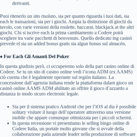
derivanti.
Puoi ritenerlo un sito risoluto, sia per quanto riguarda i tuoi dati, sia
each le transazioni, sia per i giochi. Ampia la distinzione di giochi da
tavolo, con varie versioni della roulette, baccarat, blackjack at the altri
giochi. Chi si iscrive each la prima cambiamento a Codere potrà
scegliere tra varie pacchetti di benvenuto. Quello dedicato ing casinò
prevede el sia un added bonus gratis sia algun bonus sul almacén.
♦ For Each Gli Amanti Del Poker
In questa giudizio però, ci occuperemo solo della part casino online di
Codere. Se tu un sito di casino online vedi l’icona ADM (ex AAMS)
ciò cuenta che è legalmente operante sul región italiano. La
concessione dall’agenzia italiana rende la piattaforma dalam gioco un
casinò online AAMS ADM abilitato an offrire il gioco d’azzardo a
distanza in modo sicuro electronic legale.
Sia per il sistema pratico Android che per l’iOS al dia è possibile
solitary visitare il luogo dell’operatore attraverso una versione
mobile che appare comunque ottimizzata per i piccoli schermi.
In questa recensione vi presentiamo le selling bingo online di
Codere Italia, un portale molto giovane che si avvale della
collaborazione pada aziende leader nella produzione di software