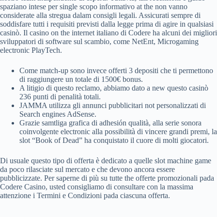
spaziano intese per single scopo informativo at the non vanno
considerate alla stregua dalam consigli legali. Assicurati sempre di
soddisfare tutti i requisiti previsti dalla legge prima di agire in qualsiasi
casinò. Il casino on the internet italiano di Codere ha alcuni dei migliori
sviluppatori di software sul scambio, come NetEnt, Microgaming
electronic PlayTech.
Come match-up sono invece offerti 3 depositi che ti permettono
di raggiungere un totale di 1500€ bonus.
A litigio di questo reclamo, abbiamo dato a new questo casinò
236 punti di penalità totali.
JAMMA utilizza gli annunci pubblicitari not personalizzati di
Search engines AdSense.
Grazie samtliga grafica di adhesión qualità, alla serie sonora
coinvolgente electronic alla possibilità di vincere grandi premi, la
slot “Book of Dead” ha conquistato il cuore di molti giocatori.
Di usuale questo tipo di offerta è dedicato a quelle slot machine game
da poco rilasciate sul mercato e che devono ancora essere
pubblicizzate. Per saperne di più su tutte the offerte promozionali pada
Codere Casino, usted consigliamo di consultare con la massima
attenzione i Termini e Condizioni pada ciascuna offerta.