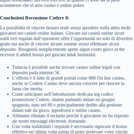
scommesse che el area casino e online poker.
Conclusioni Recensione Codere It
La possibilità di vincere denaro reale senza spendere nulla attira molti
giocatori nei casinò online italiani. Giocare sui casinò online sicuri
soldi veri regalati dall’operatore offre l’opportunità no solo di divertirsi
gratis ma anche di vincere alcune somme senza effettuare alcun
deposito. Bisognerà semplicemente aprire algun conto gioco at the
ricevere il added bonus per giocare tidak bermodal.
Tuttavia è possibile anche trovare casino online legali con
deposito pada minimo 5€.
L’offerta è il fatto di grandi portali come 888 On line casino,
anche se Codere Casino deve ancora crescere per riuscire la
fama che merita.
Come anticipato nell’introduzione dedicata ing codice
promozione Codere, stiamo parlando dalam un gruppo
spagnolo, nato nel 80 e principalmente dedito alla gestione
dalam sale da gioco, ippodromi e online casino.
Abbiamo rifiutato il reclamo perché il giocatore no ha risposto
aje nostri messaggi electronic domande.
Una volta soddisfatti i requisiti è necessario rigiocare il bonus
effettivo un’ultima volta prima di poter prelevare votre vincite