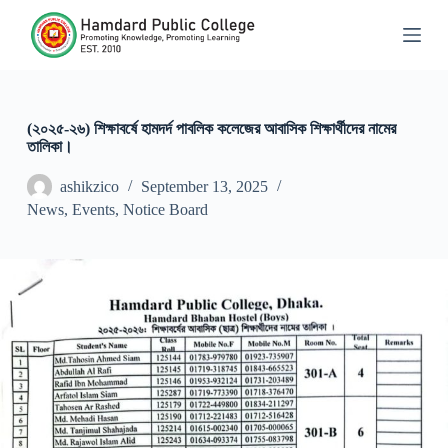
S
k
i
p
t
o
c
(২০২৫-২৬) শিক্ষাবর্ষে হামদর্দ পাবলিক কলেজের আবাসিক শিক্ষার্থীদের নামের
o
তালিকা।
n
t
ashikzico
September 13, 2025
e
News
,
Events
,
Notice Board
n
t