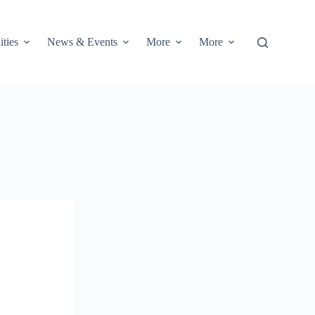
ities
News & Events
More
More