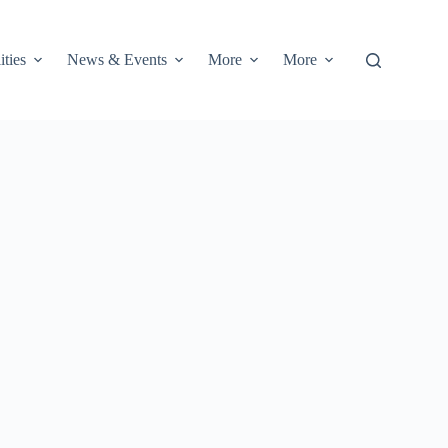
ities
News & Events
More
More