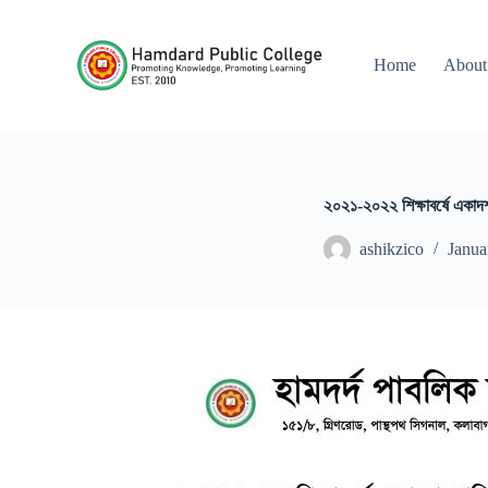
S
k
i
Home
About
p
t
o
c
o
n
t
২০২১-২০২২ শিক্ষাবর্ষে একাদ
e
n
ashikzico
Janua
t