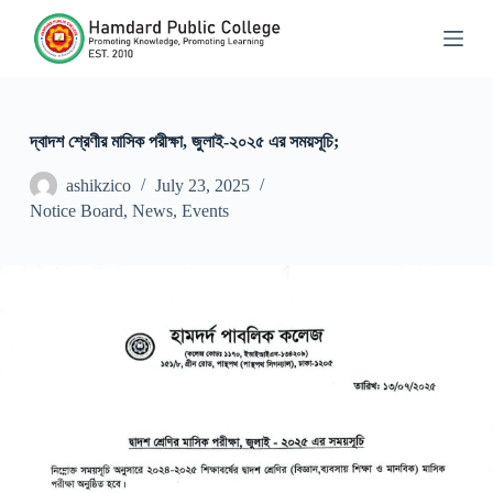
S
k
i
p
t
o
c
দ্বাদশ শ্রেণীর মাসিক পরীক্ষা, জুলাই-২০২৫ এর সময়সূচি;
o
n
ashikzico
July 23, 2025
t
Notice Board
,
News
,
Events
e
n
t