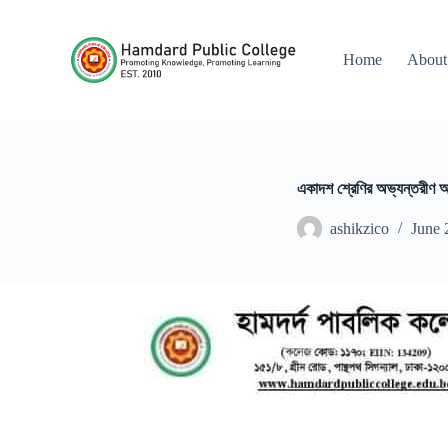
S
k
i
Home
About
p
t
o
c
o
n
t
একাদশ শ্রেণির অভ্যন্তরীণ অ
e
n
ashikzico
June 
t