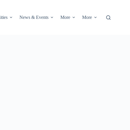
ities
News & Events
More
More