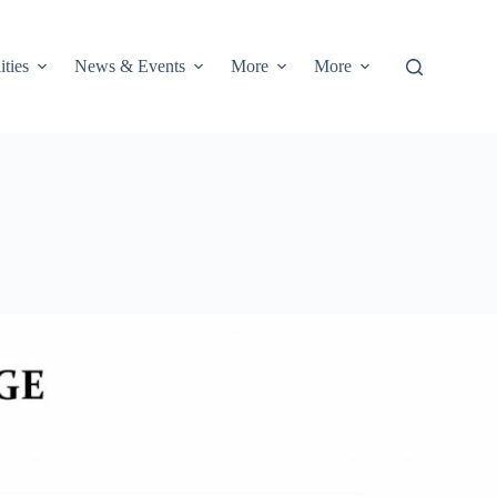
ities
News & Events
More
More