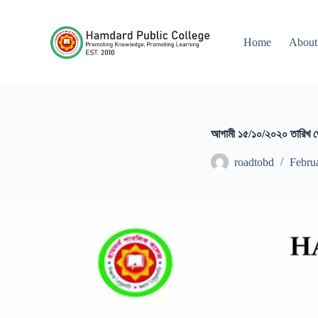
S
k
i
Home
About
p
t
o
c
o
n
t
আগামী ১৫/১০/২০২০ তারিখ থে
e
n
roadtobd
Febru
t